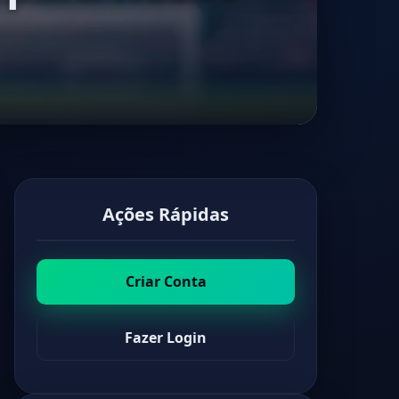
Ações Rápidas
Criar Conta
Fazer Login