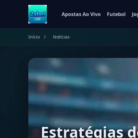
Apostas Ao Vivo
Futebol
Jo
Início
/
Notícias
Estratégias 