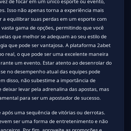
m vez de focar em um único esporte ou evento,
s. Isso não apenas torna a experiência mais
a equilibrar suas perdas em um esporte com
 vasta gama de opções, permitindo que você
quelas que melhor se adequam ao seu estilo de
égia que pode ser vantajosa. A plataforma 2abet
o real, o que pode ser uma excelente maneira
urante um evento. Estar atento ao desenrolar do
base no desempenho atual das equipes pode
m disso, não subestime a importância de
e deixar levar pela adrenalina das apostas, mas
damental para ser um apostador de sucesso.
e após uma sequência de vitórias ou derrotas.
devem ser uma forma de entretenimento e não
anceiros. Por fim, aproveite as promoções e