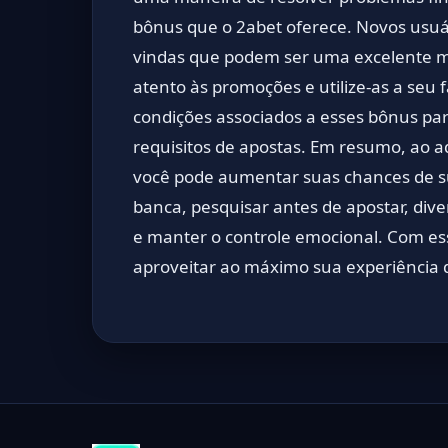
bônus que o 2abet oferece. Novos usuá
vindas que podem ser uma excelente ma
atento às promoções e utilize-as a seu 
condições associados a esses bônus par
requisitos de apostas. Em resumo, ao 
você pode aumentar suas chances de s
banca, pesquisar antes de apostar, dive
e manter o controle emocional. Com es
aproveitar ao máximo sua experiência 