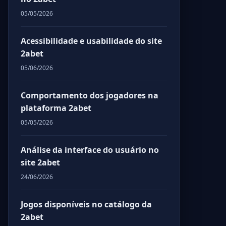
05/05/2026
Acessibilidade e usabilidade do site
2abet
05/06/2026
Comportamento dos jogadores na
plataforma 2abet
05/05/2026
Análise da interface do usuário no
site 2abet
24/06/2026
Jogos disponíveis no catálogo da
2abet