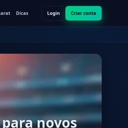
arat
Dicas
Login
Criar conta
 para novos