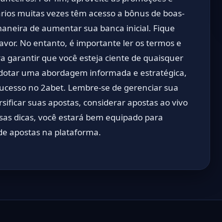
rios muitas vezes têm acesso a bônus de boas-
neira de aumentar sua banca inicial. Fique
favor. No entanto, é importante ler os termos e
a garantir que você esteja ciente de quaisquer
adotar uma abordagem informada e estratégica,
ucesso no 2abet. Lembre-se de gerenciar sua
rsificar suas apostas, considerar apostas ao vivo
sas dicas, você estará bem equipado para
de apostas na plataforma.