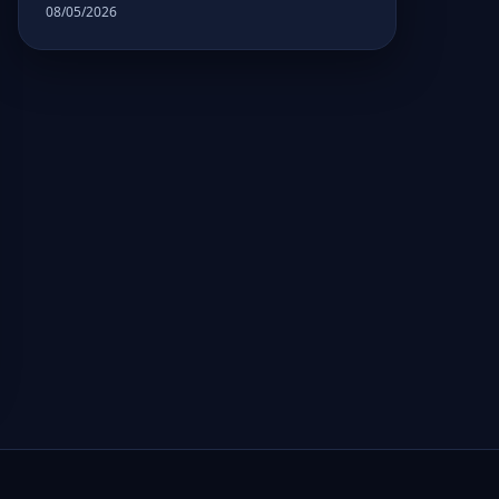
08/05/2026