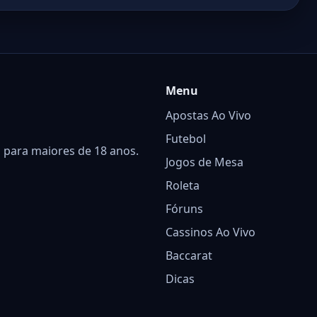
Menu
Apostas Ao Vivo
Futebol
 para maiores de 18 anos.
Jogos de Mesa
Roleta
Fóruns
Cassinos Ao Vivo
Baccarat
Dicas