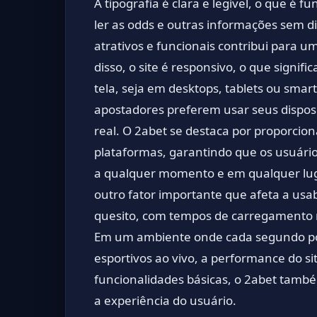
A tipografia é clara e legível, o que é
ler as odds e outras informações sem d
atrativos e funcionais contribui para 
disso, o site é responsivo, o que signi
tela, seja em desktops, tablets ou smar
apostadores preferem usar seus dispos
real. O 2abet se destaca por proporcio
plataformas, garantindo que os usuário
a qualquer momento e em qualquer luga
outro fator importante que afeta a usab
quesito, com tempos de carregamento r
Em um ambiente onde cada segundo po
esportivos ao vivo, a performance do sit
funcionalidades básicas, o 2abet tamb
a experiência do usuário.