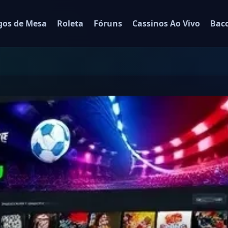
gos de Mesa
Roleta
Fóruns
Cassinos Ao Vivo
Bacc