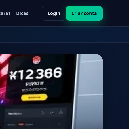
arat
Dicas
Login
Criar conta