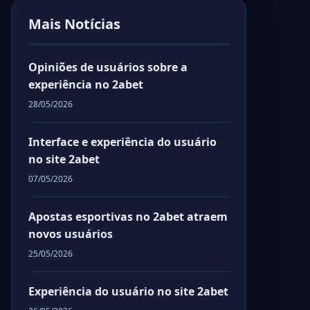
Mais Notícias
Opiniões de usuários sobre a
experiência no 2abet
28/05/2026
Interface e experiência do usuário
no site 2abet
07/05/2026
Apostas esportivas no 2abet atraem
novos usuários
25/05/2026
Experiência do usuário no site 2abet