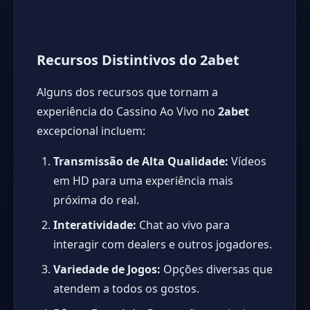
Recursos Distintivos do 2abet
Alguns dos recursos que tornam a
experiência do Cassino Ao Vivo no
2abet
excepcional incluem:
Transmissão de Alta Qualidade:
Vídeos
em HD para uma experiência mais
próxima do real.
Interatividade:
Chat ao vivo para
interagir com dealers e outros jogadores.
Variedade de Jogos:
Opções diversas que
atendem a todos os gostos.