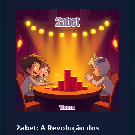
2abet: A Revolução dos