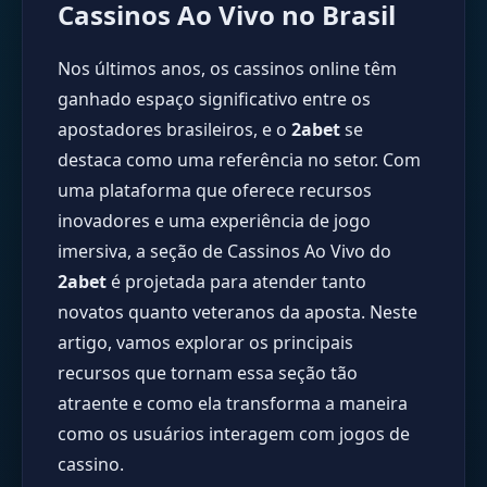
Cassinos Ao Vivo no Brasil
Nos últimos anos, os cassinos online têm
ganhado espaço significativo entre os
apostadores brasileiros, e o
2abet
se
destaca como uma referência no setor. Com
uma plataforma que oferece recursos
inovadores e uma experiência de jogo
imersiva, a seção de Cassinos Ao Vivo do
2abet
é projetada para atender tanto
novatos quanto veteranos da aposta. Neste
artigo, vamos explorar os principais
recursos que tornam essa seção tão
atraente e como ela transforma a maneira
como os usuários interagem com jogos de
cassino.