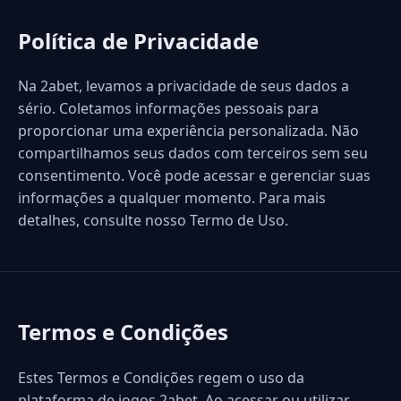
Política de Privacidade
Na 2abet, levamos a privacidade de seus dados a
sério. Coletamos informações pessoais para
proporcionar uma experiência personalizada. Não
compartilhamos seus dados com terceiros sem seu
consentimento. Você pode acessar e gerenciar suas
informações a qualquer momento. Para mais
detalhes, consulte nosso Termo de Uso.
Termos e Condições
Estes Termos e Condições regem o uso da
plataforma de jogos 2abet. Ao acessar ou utilizar