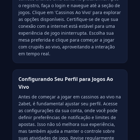
o registro, faça o login e navegue até a seção de
jogos. Clique em 'Cassinos Ao Vivo' para explorar
as opções disponíveis. Certifique-se de que sua
conexão com a internet está estável para uma
experiência de jogo ininterrupta. Escolha sua
mesa preferida e clique para começar a jogar
com crupiês ao vivo, aproveitando a interação
em tempo real.
Configurando Seu Perfil para Jogos Ao
Vivo
Antes de começar a jogar em cassinos ao vivo na
2abet, é fundamental ajustar seu perfil. Acesse
as configurações da sua conta, onde você pode
definir preferências de notificação e limites de
apostas. Isso não só melhora sua experiência,
mas também ajuda a manter o controle sobre
suas atividades de jogo. Revise regularmente