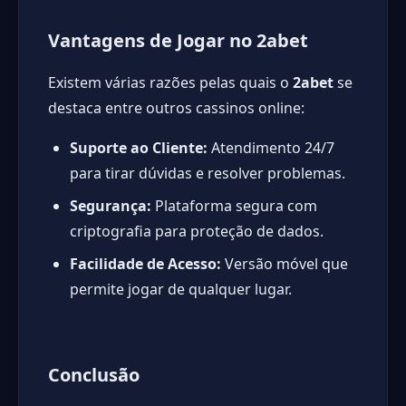
Vantagens de Jogar no 2abet
Existem várias razões pelas quais o
2abet
se
destaca entre outros cassinos online:
Suporte ao Cliente:
Atendimento 24/7
para tirar dúvidas e resolver problemas.
Segurança:
Plataforma segura com
criptografia para proteção de dados.
Facilidade de Acesso:
Versão móvel que
permite jogar de qualquer lugar.
Conclusão