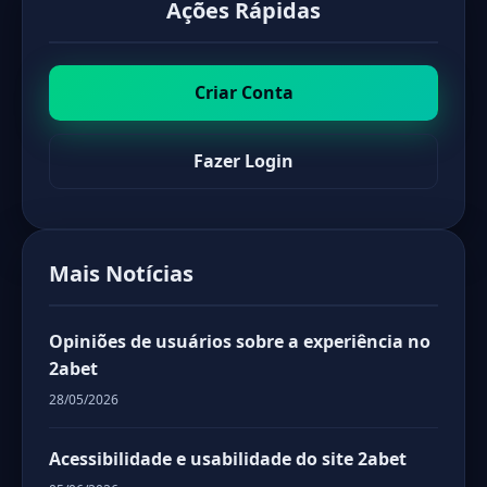
Ações Rápidas
Criar Conta
Fazer Login
Mais Notícias
Opiniões de usuários sobre a experiência no
2abet
28/05/2026
Acessibilidade e usabilidade do site 2abet