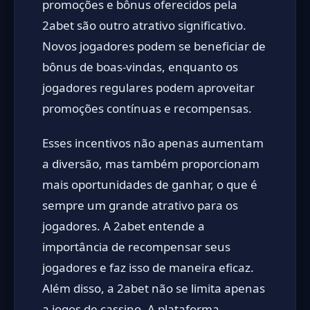
promoções e bônus oferecidos pela
2abet são outro atrativo significativo.
Novos jogadores podem se beneficiar de
bônus de boas-vindas, enquanto os
jogadores regulares podem aproveitar
promoções contínuas e recompensas.
Esses incentivos não apenas aumentam
a diversão, mas também proporcionam
mais oportunidades de ganhar, o que é
sempre um grande atrativo para os
jogadores. A 2abet entende a
importância de recompensar seus
jogadores e faz isso de maneira eficaz.
Além disso, a 2abet não se limita apenas
a jogos de cassino. A plataforma