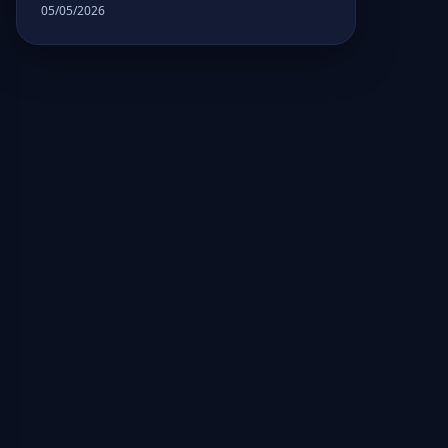
05/05/2026