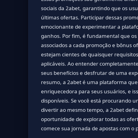
sociais da 2abet, garantindo que os us
últimas ofertas. Participar dessas pro
emocionante de experimentar a plataf
ganhos. Por fim, é fundamental que os 
associados a cada promoção e bônus ofe
estejam cientes de quaisquer requisito
aplicáveis. Ao entender completament
seus benefícios e desfrutar de uma expe
resumo, a 2abet é uma plataforma que
enriquecedora para seus usuários, e is
disponíveis. Se você está procurando 
divertir ao mesmo tempo, a 2abet defi
oportunidade de explorar todas as ofer
comece sua jornada de apostas com o pé