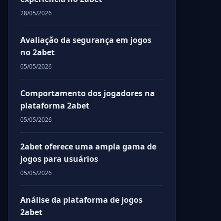
28/05/2026
Avaliação da segurança em jogos
no 2abet
05/05/2026
Comportamento dos jogadores na
plataforma 2abet
05/05/2026
2abet oferece uma ampla gama de
jogos para usuários
05/05/2026
Análise da plataforma de jogos
2abet