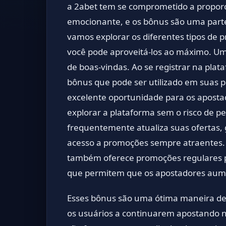
a 2abet tem se comprometido a proporc
emocionante, e os bônus são uma parte
vamos explorar os diferentes tipos de 
você pode aproveitá-los ao máximo. Um 
de boas-vindas. Ao se registrar na pl
bônus que pode ser utilizado em suas p
excelente oportunidade para os apostad
explorar a plataforma sem o risco de pe
frequentemente atualiza suas ofertas,
acesso a promoções sempre atraentes. 
também oferece promoções regulares pa
que permitem que os apostadores aume
Esses bônus são uma ótima maneira de
os usuários a continuarem apostando 