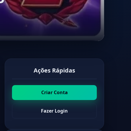
Ações Rápidas
Criar Conta
Fazer Login