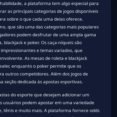
 habilidade, a plataforma tem algo especial para
ar as principais categorias de jogos disponíveis
ara sobre o que cada uma delas oferece.
ino, que são uma das categorias mais populares
 jogadores podem desfrutar de uma ampla gama
a, blackjack e poker. Os caça-níqueis são
s impressionantes e temas variados, que
nvolvente. As mesas de roleta e blackjack
ealer, enquanto o poker permite que os
ra outros competidores. Além dos jogos de
 seção dedicada às apostas esportivas.
siastas do esporte que desejam adicionar um
Os usuários podem apostar em uma variedade
e, tênis e muito mais. A plataforma fornece odds